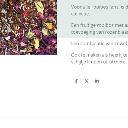
Voor alle rooibos fans, is 
collectie.
Een fruitige rooibos met 
toevoeging van rozenblaad
Een combinatie van zowel z
Ook te maken als heerlijke
schijfje limoen of citroen.
D
D
S
e
e
h
l
e
a
e
l
r
n
e