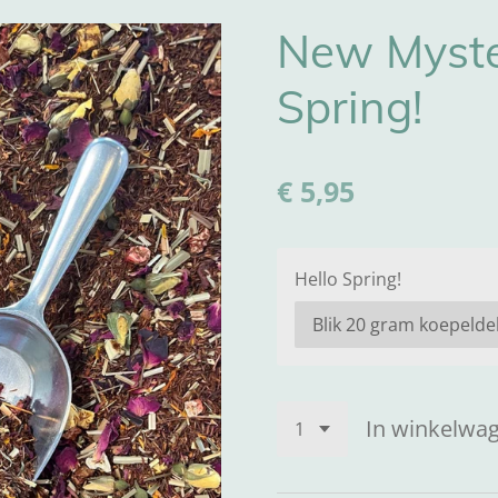
New Myste
Spring!
€ 5,95
Hello Spring!
In winkelwa