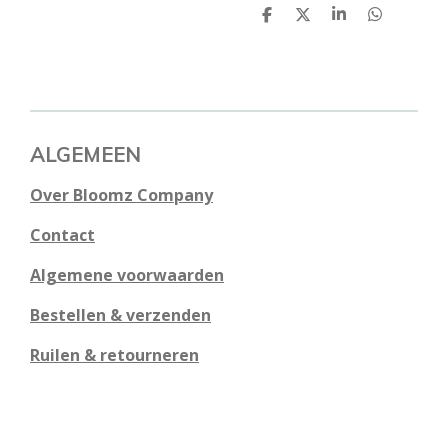
D
D
S
D
e
e
h
e
l
e
a
l
e
l
r
e
n
e
n
ALGEMEEN
Over Bloomz Company
Contact
Algemene voorwaarden
Bestellen & verzenden
Ruilen & retourneren