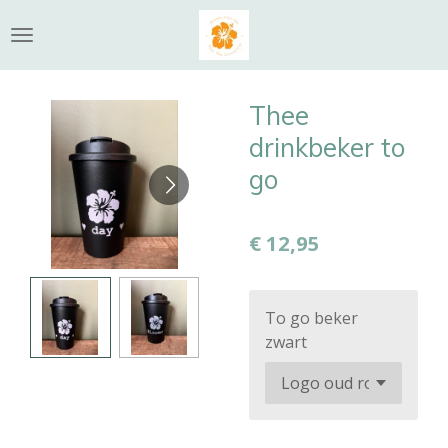
Ga
direct
naar
de
Thee
hoofdinhoud
drinkbeker to
go
€ 12,95
To go beker
zwart