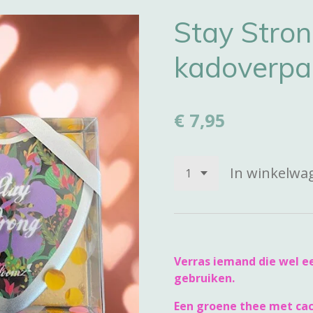
Stay Stron
kadoverpa
€ 7,95
In winkelwa
Verras iemand die wel ee
gebruiken.
Een groene thee met cac