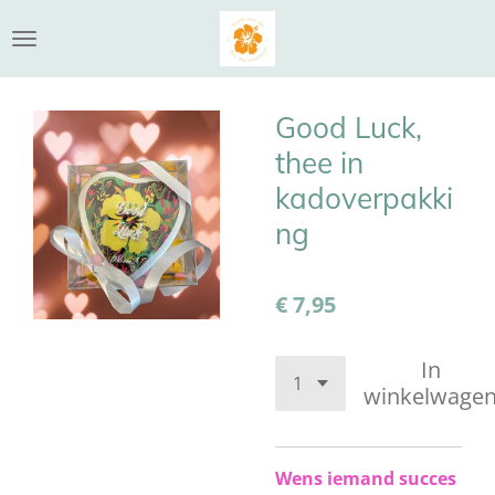
Ga
direct
naar
de
Good Luck,
hoofdinhoud
thee in
kadoverpakki
ng
€ 7,95
In
winkelwage
Wens iemand succes