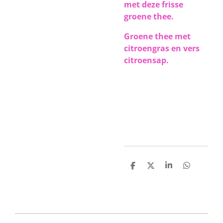
met deze frisse
groene thee.
Groene thee met
citroengras en vers
citroensap.
D
D
S
D
e
e
h
e
l
e
a
l
e
l
r
e
n
e
n