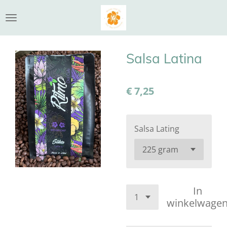
Ga
direct
naar
de
Salsa Latina
hoofdinhoud
€ 7,25
Salsa Lating
In
winkelwage