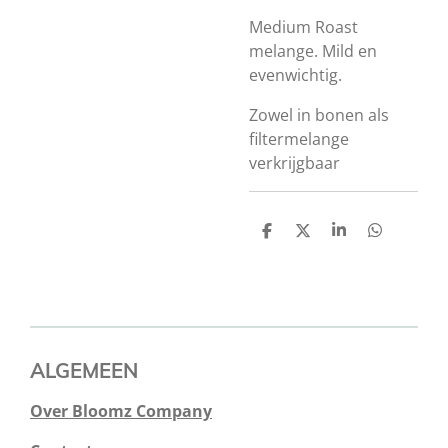
Medium Roast
melange. Mild en
evenwichtig.
Zowel in bonen als
filtermelange
verkrijgbaar
D
D
S
D
e
e
h
e
l
e
a
l
e
l
r
e
n
e
n
ALGEMEEN
Over Bloomz Company